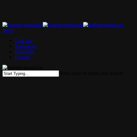
Skip
to
main
content
Menu
Über uns
Speisekarte
Eindrücke
Kontakt
Press enter to begin your search
Close
Search