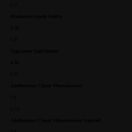
0,5l
Rhabarberschorle Wolfra
4,70
0,5l
Tegernseer Tafel Wasser
4,50
0,5l
Adelholzener Classic Mineralwasser
7,5
0,75l
Adelholzener Classic Mineralwasser Naturell
7,5